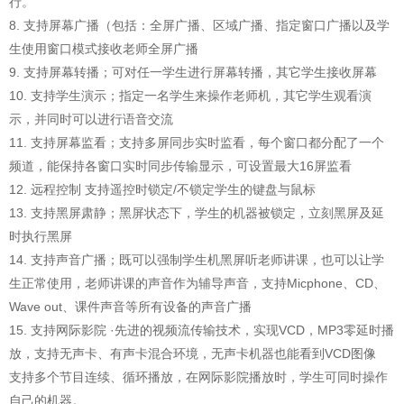
行。
8. 支持屏幕广播（包括：全屏广播、区域广播、指定窗口广播以及学
生使用窗口模式接收老师全屏广播
9. 支持屏幕转播；可对任一学生进行屏幕转播，其它学生接收屏幕
10. 支持学生演示；指定一名学生来操作老师机，其它学生观看演
示，并同时可以进行语音交流
11. 支持屏幕监看；支持多屏同步实时监看，每个窗口都分配了一个
频道，能保持各窗口实时同步传输显示，可设置最大16屏监看
12. 远程控制 支持遥控时锁定/不锁定学生的键盘与鼠标
13. 支持黑屏肃静；黑屏状态下，学生的机器被锁定，立刻黑屏及延
时执行黑屏
14. 支持声音广播；既可以强制学生机黑屏听老师讲课，也可以让学
生正常使用，老师讲课的声音作为辅导声音，支持Micphone、CD、
Wave out、课件声音等所有设备的声音广播
15. 支持网际影院 ·先进的视频流传输技术，实现VCD，MP3零延时播
放，支持无声卡、有声卡混合环境，无声卡机器也能看到VCD图像
支持多个节目连续、循环播放，在网际影院播放时，学生可同时操作
自己的机器。