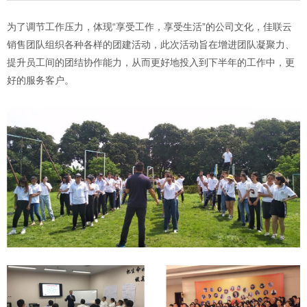
为了调节工作压力，体现“享受工作，享受生活”的公司文化，佳联云
销售团队组织各种各样的团建活动，此次活动旨在增进团队凝聚力、
提升员工间的团结协作能力，从而更好地投入到下半年的工作中，更
好的服务客户。